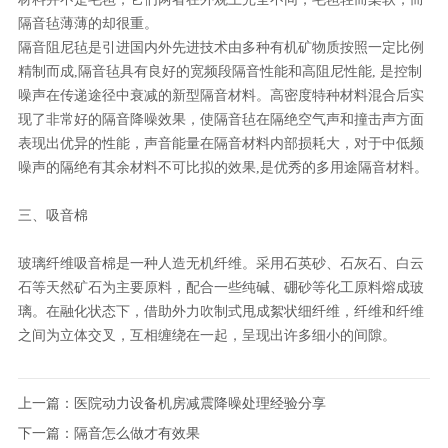
隔音毡薄薄的却很重。
隔音阻尼毡是引进国内外先进技术由多种有机矿物质按照一定比例
精制而成,隔音毡具有良好的宽频段隔音性能和高阻尼性能, 是控制
噪声在传递途径中衰减的新型隔音材料。高密度特种材料混合后实
现了非常好的隔音降噪效果，使隔音毡在隔绝空气声和撞击声方面
表现出优异的性能，声音能量在隔音材料内部损耗大，对于中低频
噪声的隔绝有其余材料不可比拟的效果,是优秀的多用途隔音材料。
三、吸音棉
玻璃纤维吸音棉是一种人造无机纤维。采用石英砂、石灰石、白云
石等天然矿石为主要原料，配合一些纯碱、硼砂等化工原料熔成玻
璃。在融化状态下，借助外力吹制式甩成絮状细纤维，纤维和纤维
之间为立体交叉，互相缠绕在一起，呈现出许多细小的间隙。
上一篇：
医院动力设备机房减震降噪处理经验分享
下一篇：
隔音怎么做才有效果