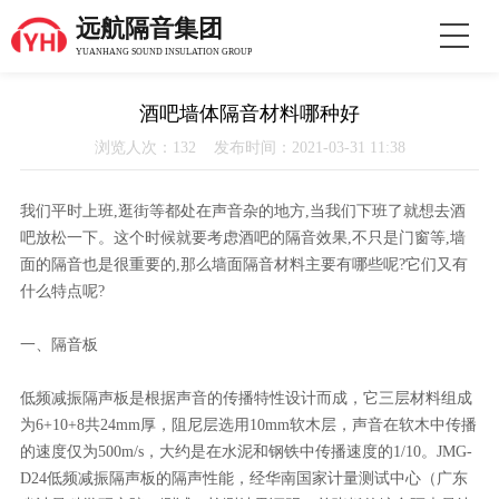
远航隔音集团
YUANHANG SOUND INSULATION GROUP
酒吧墙体隔音材料哪种好
浏览人次：132 发布时间：2021-03-31 11:38
我们平时上班,逛街等都处在声音杂的地方,当我们下班了就想去酒
吧放松一下。这个时候就要考虑酒吧的隔音效果,不只是门窗等,墙
面的隔音也是很重要的,那么墙面隔音材料主要有哪些呢?它们又有
什么特点呢?
一、隔音板
低频减振隔声板是根据声音的传播特性设计而成，它三层材料组成
为6+10+8共24mm厚，阻尼层选用10mm软木层，声音在软木中传播
的速度仅为500m/s，大约是在水泥和钢铁中传播速度的1/10。JMG-
D24低频减振隔声板的隔声性能，经华南国家计量测试中心（广东